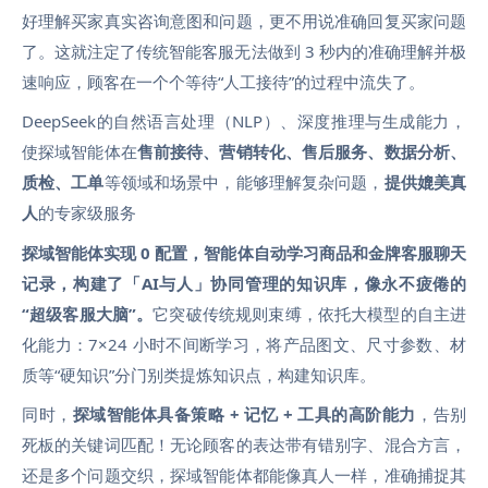
好理解买家真实咨询意图和问题，更不用说准确回复买家问题
了。
这就注定了传统智能客服无法做到 3 秒内的准确理解并极
速响应，顾客在一个个等待“人工接待”的过程中流失了。
DeepSeek的自然语言处理（NLP）、深度推理与生成能力，
使探域智能体在
售前接待、营销转化、售后服务、数据分析、
质检、工单
等领域和场景中，能够理解复杂问题，
提供媲美真
人
的专家级服务
探域智能体实现 0 配置，智能体自动学习商品和金牌客服聊天
记录，构建了「AI与人」协同管理的知识库
，像
永不疲倦的
“超级客服大脑”。
它突破传统规则束缚，依托大模型的自主进
化能力：7×24 小时不间断学习，将产品图文、尺寸参数、材
质等“硬知识”分门别类提炼知识点，构建知识库
。
同时，
探域智能体具备策略 + 记忆 + 工具的高阶能力
，告别
死板的关键词匹配！无论顾客的表达带有错别字、混合方言，
还是多个问题交织，探域智能体都能像真人一样，准确捕捉其