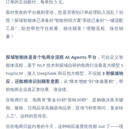
订单的主动赔付，每单扣 5 元。
面对突发的平台规则变动，您是否害怕订单处理陷入混乱？别
慌！探域智能体已准备好“智能秒回方案”系统已备好“一键适配
工具”，助您
帮您守住权重、稳住顾客！
理顺流程、保住销
量！
探域智能体是首个电商全流程 AI Agents 平台
，可自定义智
能体流程，基于 NLP 技术和
探域自研的电商行业垂直大模型 S
hopGLM，接入 DeepSeek 和豆包大模型，不仅能
3 秒极速响
应，还能精准识别顾客意图
，从“降本增效”到“体验重构”，帮
助电商企业真正拿结果、涨业绩。
在电商行业，
电商有“黄金30秒“首响30秒”，是购物决策关键
期。服饰、日用品等高频咨询品类，宣传“5秒答简问，复杂转
人工”。
这样的宣传语。
但在电商日益内卷的今天，这种响应速度统统都 out 了——现