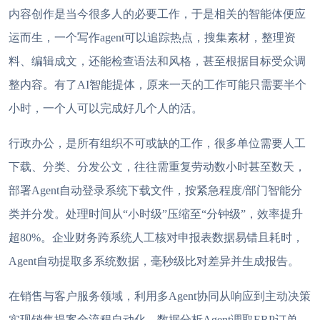
内容创作
是当今很多人的必要工作，于是相关的智能体便应
运而生，一个
写作
agent
可以追踪热点，搜集素材，
整理资
料、编辑
成文，
还能检查语法和风格，甚至根据目标受众调
整内容。
有了
AI智能提体，原来一天的工作可能只需要半个
小时，一个人可以完成好几个人的活。
行政办公
，
是所有组织不可或缺的工作，很多单位
需
要
人工
下载、分类、分发公文，
往往
需重复劳动数小时甚至数天
，
部署
Agent自动登录系统下载文件，按紧急程度/部门智能分
类并分发。处理时间从“小时级”压缩至“分钟级”，效率提升
超80%。企业财务跨系统人工核对申报表数据易错且耗时
，
Agent自动提取多系统数据，毫秒级比对差异并生成报告。
在
销售与客户服务
领域，利用多
Agent协同
从响应到主动决策
实现
销售提案全流程自动化
，
数据分析
Agent调取ERP订单、