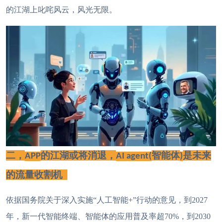
的江湖上叱咤风云，风光无限。
二，
的江湖或将消退，
智能体
是未来
APP
AI agent(
)
的流量收割机
依据
国务院关于深入实施
“人工智能+”行动的意见
，
到
2027
年，新一代智能终端、智能体的应用普及率超70%
，
到
2030