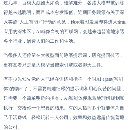
这几年，百模大战如火如荼，难解难分，各路大模型被训练
得越来越聪明，而且成本愈发降低。近期
国务院
颁布
关于深
入实施
“人工智能+”行动的意见
，预示着
AI发展即将进入全面
应用的深水区，AI就像当初的互联网，会越来越普遍地渗透
各个行业，渗透人们的工作和生活。
当
很多人还停留在大模型面前琢磨提示词，研究提问技巧，
更有甚者只是拿大模型当搜索引擎或者聊天工具。
有不少先知先觉的人已经在训练和指挥一个叫
AI agent(智能
体)的物种了，不需要精雕细琢的提示词和用心良苦的问题，
只需要一个简单明确的指令，AI智能体便乖乖地理解规划和
执行，交给你一个想要的结果。有的人指挥多个智能体为自
己干活赚钱，轻松玩转一人公司，效率和效益远超传统普通
的公司。