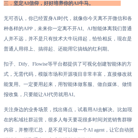
三，
坚定
AI信仰，
好好培养你的
AI牛马。
无可否认，你已经置身
AI时代，就像你今天离不开微信和各
种各样的APP，未来你一定离不开AI。AI
智能体离我们普通
人
并不远，并不是只有技术大牛玩得起，
恰恰相反，现在是
普通人用得上、搞得起、还能用它搞钱的红利期。
扣子、
Dify、Flowise等平台都提供了可视化创建智能体的方
式，无需代码
，模版市场和开源项目非常丰富，直接修改就
能复用
。
一定要用起来，
用智能体做客服、做自媒体、做
情
报
收集，
只要能让
AI代劳就用AI。
关注身边的业务场景，找出痛点，试着用
AI去解决。比如现
在的私域社群运营，很多人每天要花很多时间浏览
销售群聊
内容，
并整理
汇总
，
是不是可以做一个
AI agent，让
它自动抓