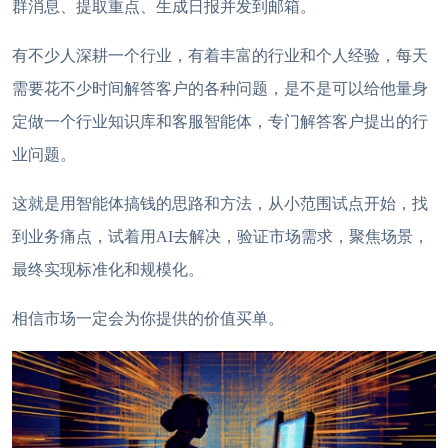
群消息、提取重点、生成日报
并
发
到
邮
箱。
有不少人深耕一个行业，有着丰富的行业和个人经验，每天
需要花不少时间解答客户的各种问题，是不是可以给他量身
定做一个行业知识库和客服智能体，专门解答客户提出的行
业问题。
这就是用智
能体
搞钱的思路和方法，
从小范围试点开始
，
找
到业务
痛点
，
试着用
AI去解决
，
验证
市场
需求
，
聚焦场景，
最终实现标准化和规模化。
相信市场一定会为你提供的价值买单。