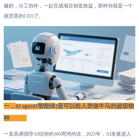
服的，分工协作，一起完成项目创造效益，那样你就是一个
很厉害的
CEO了。
一，
智能体
是可以给人类做牛马的超级物
AI agent(
)
种
一直高调倡导
AI信仰的360周鸿祎说，2025年，AI发展进入