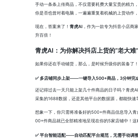
手动一条条上传商品，不仅需要耗费大量宝贵的精力
你是否也曾对着电脑，一遍遍重复着机械的上货动作，
现在，答案来了！
青虎AI
，作为一款专为抖音小店商家
升百倍！
青虎AI：为你解决抖店上货的“老大难
如果你还在手动铺货，那么，是时候升级你的装备了！
✅
多店铺同步上架——一键导入500+商品，3分钟完
还记得过去一天只能上架几十件商品的日子吗？青虎AI
采集的1688数据，还是其他平台的数据源，都能快
想象一下，你只需将准备好的500+件商品信息导入青虎
00+件商品就已全部精准地呈现在你的5家店铺中！
✅
平台智能适配——自动匹配平台规范，无需手动调