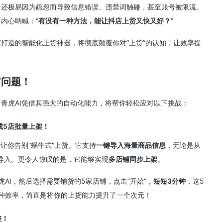
，还极易因为疏忽而导致信息错误、违禁词触碰，甚至账号被限流。
内心呐喊：“
有没有一种方法，能让抖店上货又快又好？
”
打造的智能化上货神器，将彻底颠覆你对“上货”的认知，让效率提
”问题！
青虎AI凭借其强大的自动化能力，将帮你轻松应对以下挑战：
成5店批量上架！
让你告别“蜗牛式”上货。它支持
一键导入海量商品信息
，无论是从
速导入。更令人惊叹的是，它能够实现
多店铺同步上架
。
AI，然后选择需要铺货的5家店铺，点击“开始”，
短短3分钟
，这5
这种效率，简直是将你的上货能力提升了一个次元！
整！