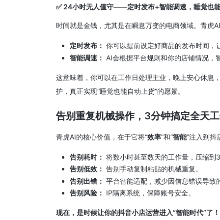
✅
24小时无人值守——定时发布+智能调速，睡觉也
时间就是金钱，尤其是在瞬息万变的电商领域。青虎A
定时发布：
你可以提前设定好商品的发布时间，
智能调速：
AI会根据平台规则和你的店铺情况，
这意味着，你可以在工作日处理主业，晚上安心休息，
护，真正实现“睡觉也能自动上货”的愿景。
告别重复机械操作，3分钟搞定全天
青虎AI的核心价值，在于它将“
效率
”和“
智能
”注入到抖
告别耗时：
将数小时甚至数天的工作量，压缩到
告别低效：
告别手动复制粘贴的机械重复。
告别出错：
平台智能适配，减少因信息错误导致
告别风险：
IP隔离系统，保障账号安全。
现在，是时候让你的抖音小店运营进入“智能时代”了！