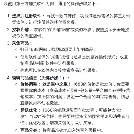
以使用第三方铺货软件为例，通用的操作步骤如下：
选择并注册软件：
寻找一款口碑好、功能满足你需求的第三方铺
货软件，进行注册并选择付费套餐。
授权店铺：
在软件的“店铺管理”或类似板块，按照提示安全地授
权你的淘宝店铺。
采集商品：
打开1688网站，找到你想要上架的商品。
使用软件提供的“采集”按钮（通常是浏览器插件形式）或复
制商品链接到软件中进行采集。
你也可以在软件内直接搜索商品进行采集。
编辑商品信息（关键步骤！）：
价格调整：
这是重中之重！
1688的价格是批发价，你需要
根据你的成本（商品成本+运费+包装费+平台佣金+税费+营
销成本）加上你的利润，设定一个合理的淘宝零售价。切忌
直接原封不动地搬运。
标题优化：
1688的标题通常面向批发商，可能包含“批
发”、“代发”等字眼。你需要根据淘宝的搜索规则和消费者习
惯，优化标题，增加关键词，吸引买家。
商品分类：
将商品准确地归入淘宝的类目中。