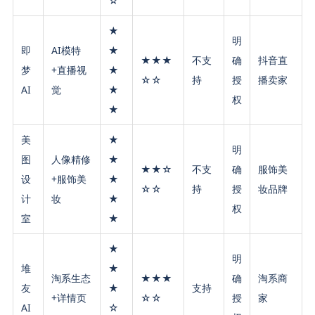
☆
★
明
即
AI模特
★
★★★
不支
确
抖音直
梦
+直播视
★
☆☆
持
授
播卖家
AI
觉
★
权
★
美
★
明
图
人像精修
★
★★☆
不支
确
服饰美
设
+服饰美
★
☆☆
持
授
妆品牌
计
妆
★
权
室
★
★
明
堆
★
淘系生态
★★★
确
淘系商
友
★
支持
+详情页
☆☆
授
家
AI
☆