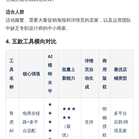
适合人群
活动频繁、需要大量促销海报和详情页的卖家，以及运营团队
中缺乏专职设计师的中小商家。
4. 五款工具横向对比
AI
工
详情
商
模
具
批量上
页自
用
最优店
核心强项
特
名
新能力
动生
版
铺类型
水
称
成
权
平
★
★★★
明
青
电商全链
★
多平台
★★
确
虎
路+多平
★
支持
店群/跨
（最
授
AI
台适配
★
境卖家
优）
权