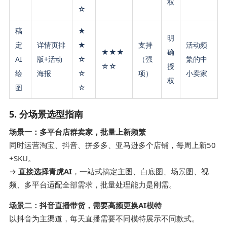
权
☆
稿
★
明
定
详情页排
★
支持
活动频
★★★
确
AI
版+活动
☆
（强
繁的中
☆☆
授
绘
海报
☆
项）
小卖家
权
图
☆
5. 分场景选型指南
场景一：多平台店群卖家，批量上新频繁
同时运营淘宝、抖音、拼多多、亚马逊多个店铺，每周上新50
+SKU。
→
直接选择青虎AI
，一站式搞定主图、白底图、场景图、视
频、多平台适配全部需求，批量处理能力是刚需。
场景二：抖音直播带货，需要高频更换AI模特
以抖音为主渠道，每天直播需要不同模特展示不同款式。