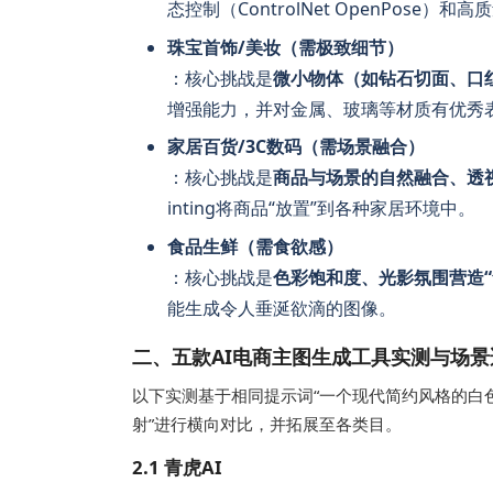
态控制（ControlNet OpenPose）和高
珠宝首饰/美妆（需极致细节）
：核心挑战是
微小物体（如钻石切面、口
增强能力，并对金属、玻璃等材质有优秀
家居百货/3C数码（需场景融合）
：核心挑战是
商品与场景的自然融合、透
inting将商品“放置”到各种家居环境中。
食品生鲜（需食欲感）
：核心挑战是
色彩饱和度、光影氛围营造“
能生成令人垂涎欲滴的图像。
二、五款AI电商主图生成工具实测与场景
以下实测基于相同提示词“一个现代简约风格的白
射”进行横向对比，并拓展至各类目。
2.1 青虎AI