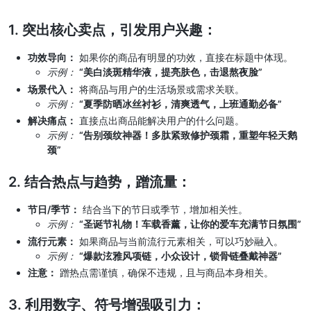
1. 突出核心卖点，引发用户兴趣：
功效导向：
如果你的商品有明显的功效，直接在标题中体现。
示例：
“美白淡斑精华液，提亮肤色，击退熬夜脸”
场景代入：
将商品与用户的生活场景或需求关联。
示例：
“夏季防晒冰丝衬衫，清爽透气，上班通勤必备”
解决痛点：
直接点出商品能解决用户的什么问题。
示例：
“告别颈纹神器！多肽紧致修护颈霜，重塑年轻天鹅
颈”
2. 结合热点与趋势，蹭流量：
节日/季节：
结合当下的节日或季节，增加相关性。
示例：
“圣诞节礼物！车载香薰，让你的爱车充满节日氛围”
流行元素：
如果商品与当前流行元素相关，可以巧妙融入。
示例：
“爆款泫雅风项链，小众设计，锁骨链叠戴神器”
注意：
蹭热点需谨慎，确保不违规，且与商品本身相关。
3. 利用数字、符号增强吸引力：