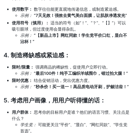
使用数字：
数字往往能更直观地传递信息，或制造紧迫感。
示例：
“7天见效！强效去黄气美白面膜，让肌肤净透发光”
使用符号（慎用）：
适当的符号（如“！”、“？”、“【】”）可以
吸引眼球，但过度使用会显得杂乱。
示例：
“【新品上市】网红同款！学生党平价口红，显白不
沾杯！”
4. 制造稀缺感或紧迫感：
限时/限量：
强调商品的稀缺性，促使用户立即行动。
示例：
“最后100件！纯手工编织羊绒围巾，错过拍大腿！”
限时优惠：
结合促销活动，突出优惠力度。
示例：
“秒杀价！买一送一！高品质电动牙刷，护龈洁齿！”
5. 考虑用户画像，用用户听得懂的话：
用户群体：
思考你的目标用户是谁？他们的语言习惯、关注点是
什么？
学生党：
可能更关注“平价”、“显白”、“网红同款”、“学生党
首选”。