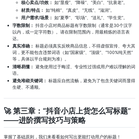
核心卖点/功效：
如“显瘦”、“降噪”、“美白”、“抗衰老”。
材质/特点：
如“纯棉”、“真皮”、“无线”、“滋润”。
用户需求/场景：
如“夏季”、“职场”、“送礼”、“学生党”。
字数限制：
抖音小店对商品标题有字数限制（通常是30个汉字
以内，或一定字符数）。请在限制范围内，用最精炼的语言表
达。
真实准确：
标题必须真实反映商品信息，不得虚假宣传、夸大其
词，更不能包含违禁词语（如“国家级”、“顶级”、“100%纯天然”
等，具体以平台规则为准）。
清晰易懂：
避免使用过于晦涩、专业性过强或用户难以理解的词
语。
避免堆砌关键词：
标题应自然流畅，避免为了包含关键词而显得
生硬、不通顺。
🚀 第三章：“抖音小店上货怎么写标题”
——进阶撰写技巧与策略
掌握了基础原则，我们来看看如何写出更能打动用户的标题！