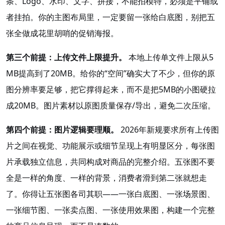
条、Logo、水印、文字、拼接，不能拍模特，必须是平铺或
者挂拍
。你的主图布局里，一定要留一张给白底图，别把五
张全做成花里胡哨的促销海报。
第三个前提：上传文件上限提升。
本地上传单文件上限从5
MB提高到了20MB
。给你的“空间”确实大了不少，但你的原
图分辨率要足够，把它撑得起来，而不是把5MB的小图硬拉
成20MB。图片素材以原图质量保存/导出，避免二次压缩
。
第四个前提：图片逻辑要理顺。
2026年新规要求所有上传图
片之间在视觉、功能展示或细节呈现上有明显区分，每张图
片承载独立信息，共同构成对商品的完整介绍
。五张图不要
全是一样的角度、一样的背景，消费者滑到第二张就想走
了。你得让五张图各司其职——一张白底图、一张场景图、
一张细节图、一张卖点图、一张使用效果图，构建一个完整