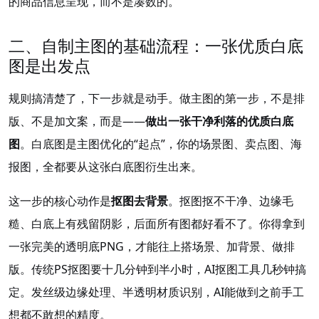
的商品信息呈现，而不是凑数的。
二、自制主图的基础流程：一张优质白底
图是出发点
规则搞清楚了，下一步就是动手。做主图的第一步，不是排
版、不是加文案，而是——
做出一张干净利落的优质白底
图
。白底图是主图优化的“起点”，你的场景图、卖点图、海
报图，全都要从这张白底图衍生出来。
这一步的核心动作是
抠图去背景
。抠图抠不干净、边缘毛
糙、白底上有残留阴影，后面所有图都好看不了。你得拿到
一张完美的透明底PNG，才能往上搭场景、加背景、做排
版。传统PS抠图要十几分钟到半小时，AI抠图工具几秒钟搞
定。发丝级边缘处理、半透明材质识别，AI能做到之前手工
想都不敢想的精度。