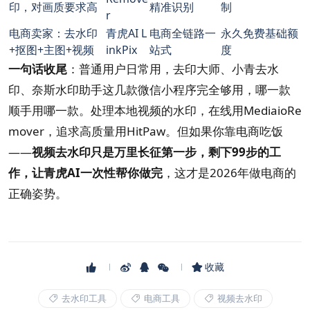
印，对画质要求高
精准识别
制
r
电商卖家：去水印
青虎AI L
电商全链路一
永久免费基础额
+抠图+主图+视频
inkPix
站式
度
一句话收尾
：普通用户日常用，去印大师、小青去水
印、奈斯水印助手这几款微信小程序完全够用，哪一款
顺手用哪一款。处理本地视频的水印，在线用MediaioRe
mover，追求高质量用HitPaw。但如果你靠电商吃饭
——
视频去水印只是万里长征第一步，剩下99步的工
作，让青虎AI一次性帮你做完
，这才是2026年做电商的
正确姿势。
收藏
去水印工具
电商工具
视频去水印