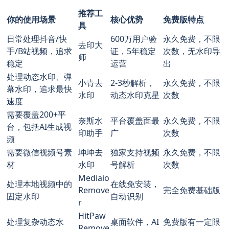
推荐工
你的使用场景
核心优势
免费版特点
具
日常处理抖音/快
600万用户验
永久免费，不限
去印大
手/B站视频，追求
证，5年稳定
次数，无水印导
师
稳定
运营
出
处理动态水印、弹
小青去
2-3秒解析，
永久免费，不限
幕水印，追求最快
水印
动态水印克星
次数
速度
需要覆盖200+平
奈斯水
平台覆盖面最
永久免费，不限
台，包括AI生成视
印助手
广
次数
频
需要微信视频号素
坤坤去
独家支持视频
永久免费，不限
材
水印
号解析
次数
Mediaio
处理本地视频中的
在线免安装，
Remove
完全免费基础版
固定水印
自动识别
r
HitPaw
处理复杂动态水
桌面软件，AI
免费版有一定限
Remove