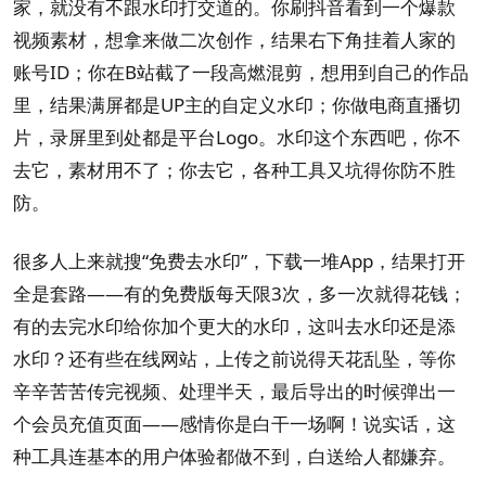
家，就没有不跟水印打交道的。你刷抖音看到一个爆款
视频素材，想拿来做二次创作，结果右下角挂着人家的
账号ID；你在B站截了一段高燃混剪，想用到自己的作品
里，结果满屏都是UP主的自定义水印；你做电商直播切
片，录屏里到处都是平台Logo。水印这个东西吧，你不
去它，素材用不了；你去它，各种工具又坑得你防不胜
防。
很多人上来就搜“免费去水印”，下载一堆App，结果打开
全是套路——有的免费版每天限3次，多一次就得花钱；
有的去完水印给你加个更大的水印，这叫去水印还是添
水印？还有些在线网站，上传之前说得天花乱坠，等你
辛辛苦苦传完视频、处理半天，最后导出的时候弹出一
个会员充值页面——感情你是白干一场啊！说实话，这
种工具连基本的用户体验都做不到，白送给人都嫌弃。