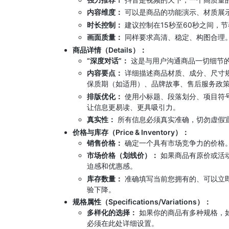
内容维度：
可以是商品的功能演示、材质展
时长控制：
建议控制在15秒至60秒之间，
画面质量：
同样要求高清、稳定、构图合理
商品详情（Details）：
“深度对话”：
这是与用户沟通商品一切细节
内容要点：
详细描述商品材质、成分、尺寸
保质期（如适用）、品牌故事、售后服务政
排版优化：
使用小标题、段落划分、项目符号（b
让信息更易读、更具吸引力。
真实性：
所有信息必须真实准确，切勿虚假
价格与库存（Price & Inventory）：
销售价格：
确定一个具有市场竞争力的价格
市场价格（划线价）：
如果商品有原价或活动价
迫感和优惠感。
库存数量：
准确填写当前您拥有的、可以立
验下降。
规格属性（Specifications/Variations）：
多样化的选择：
如果你的商品有多种规格，如尺码
必须在此处详细设置。