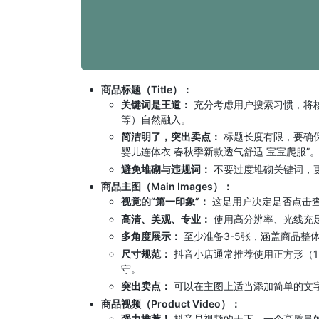
商品标题（Title）：
关键词是王道：
充分考虑用户搜索习惯，将
等）自然融入。
简洁明了，突出卖点：
标题长度有限，要确保
婴儿连体衣 春秋季新款透气舒适 宝宝爬服”
避免堆砌与违规词：
不要过度堆砌关键词，更
商品主图（Main Images）：
视觉的“第一印象”：
这是用户决定是否点击
高清、美观、专业：
使用高分辨率、光线充
多角度展示：
至少准备3-5张，涵盖商品整
尺寸规范：
抖音小店通常推荐使用正方形（1:
守。
突出卖点：
可以在主图上适当添加简单的文
商品视频（Product Video）：
强力推荐！
抖音是视频的天下，一个高质量