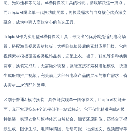
硬、光影违和等问题。
模特换装工具的出现，彻底解决这一痛点，
AI
而
跳出单一代换功能局限，将换装需求与自身核心优势深度
Linkpix AI
融合，成为电商人高效省心的首选工具。
作为实用型
模特换装工具，最突出的优势就是适配电商场
Linkpix AI
AI
景，搭配海量视频素材模板，大幅降低换装后的素材应用门槛。它的
视频素材模板覆盖各类服饰品类，适配上衣、裙子、鞋包等多种换装
需求，换装完成后，无需额外调整，就能直接将素材搭配模板，快速
生成服饰推广视频，完美满足大部分电商产品的展示与推广需求，省
去素材二次适配的繁琐。
区别于普通
模特换装工具仅能实现单一图像换装，
功能全
AI
Linkpix AI
面，真正实现换装
全流程创作一站式搞定。它不仅能精准完成
模
+
AI
特换装，实现衣物与模特体态自然贴合、细节还原到位，还整合了视
频生成、图像生成、电商详情图、活动海报、社媒图文、视频翻译等