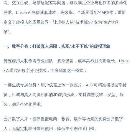
高、交互生硬、场景适配差等问题，难以满足企业与创作者的多样化
需求。
凭借其低成本、高效率、全场景适配的
技术，重新
Linkpix AI
AI
定义了虚拟人的应用边界，让虚拟人从
技术噱头
变为
生产力引
“
”
“
擎
。
”
一、数字分身：打破真人局限，实现
永不下线
的虚拟形象
“
”
传统虚拟人制作需专业团队、复杂设备，成本高昂且周期漫长。
Linkpi
通过
数字分身技术，彻底颠覆这一模式：
x AI
AI
一键生成专属分身：用户仅需上传一张照片，
即可精准捕捉面部特
AI
征，生成与真人高度相似的
虚拟形象，支持调整妆容、发型、服
3D
装，满足个性化需求。
公共数字人库：提供覆盖电商、教育、娱乐等场景的免费公共数字
人，无需定制即可快速使用，降低中小创作者门槛。