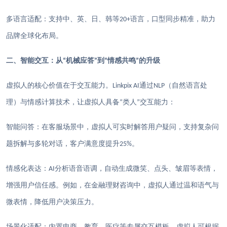
多语言适配：支持中、英、日、韩等
语言，口型同步精准，助力
20+
品牌全球化布局。
二、智能交互：从
机械应答
到
情感共鸣
的升级
“
”
“
”
虚拟人的核心价值在于交互能力。
通过
（自然语言处
Linkpix AI
NLP
理）与情感计算技术，让虚拟人具备
类人
交互能力：
“
”
智能问答：在客服场景中，虚拟人可实时解答用户疑问，支持复杂问
题拆解与多轮对话，客户满意度提升
。
25%
情感化表达：
分析语音语调，自动生成微笑、点头、皱眉等表情，
AI
增强用户信任感。例如，在金融理财咨询中，虚拟人通过温和语气与
微表情，降低用户决策压力。
场景化适配：内置电商、教育、医疗等专属交互模板，虚拟人可根据