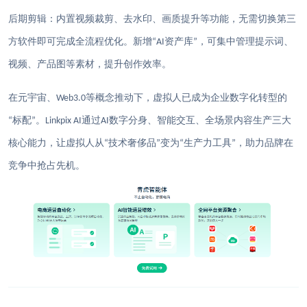
后期剪辑：内置视频裁剪、去水印、画质提升等功能，无需切换第三
方软件即可完成全流程优化。新增
资产库
，可集中管理提示词、
“AI
”
视频、产品图等素材，提升创作效率。
在元宇宙、
等概念推动下，虚拟人已成为企业数字化转型的
Web3.0
标配
。
通过
数字分身、智能交互、全场景内容生产三大
“
”
Linkpix AI
AI
核心能力，让虚拟人从
技术奢侈品
变为
生产力工具
，助力品牌在
“
”
“
”
竞争中抢占先机。