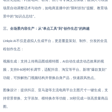
场景自动调整话术与动作，如电商直播中的
限时折扣
提醒、教育场
“
”
景中的
知识点总结
。
“
”
三、全场景内容生产：从
单点工具
到
创作生态
的跨越
“
”
“
”
不仅是虚拟人生成平台，更是覆盖策划、制作、分发的全流
Linkpix AI
程创作生态：
视频生成：支持上传商品图或模特图，
自动生成含动态效果的视
AI
频，支持
秒时长调节，适配抖音、淘宝等平台。新增
爆款复刻
8-60
“
”
功能，可拆解热门视频结构并替换自身产品，快速跟风热点。
图像设计：提供抖店、亚马逊等主流电商平台主图尺寸一键生成，支
持背景替换、文字添加、模特换衣等功能，
秒完成一张高质量商品
30
图。