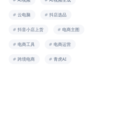
云电脑
抖店选品
抖音小店上货
电商主图
电商工具
电商运营
跨境电商
青虎AI