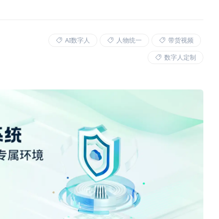
AI数字人
人物统一
带货视频
数字人定制