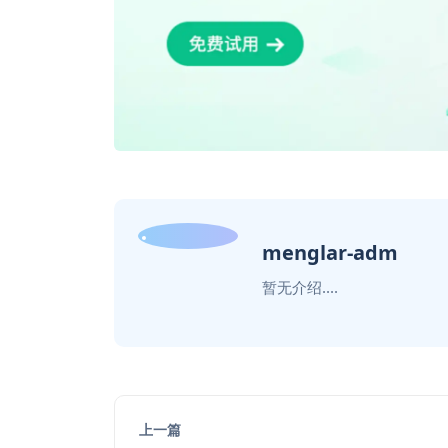
menglar-adm
暂无介绍....
上一篇