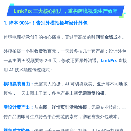
LinkPix 三大核心能力，重构跨境视觉生产效率
1. 降本 90%+！告别外模拍摄与设计外包
跨境电商视觉创作的核心痛点，莫过于高昂的
时间
和
金钱
成本。
外模拍摄一小时收费数百元，一天最多拍几十套产品；设计外包
一套主图 + 视频要等 2-3 天，修改还要额外沟通。
LinkPix
直接
用 AI 技术颠覆传统模式：
模特换装自由：
无需真人拍摄，AI 可切换欧美、亚洲等不同地域
模特，一天出图上千套，多色产品上新
无需重复拍摄
。
零设计费产出：
从
主图
、
详情页
到
活动海报
，无需专业技能，上
传产品图即可生成符合平台规范的素材，彻底省去外包成本。
视频成本降低：
传统上千元一条的产品视频，用LinkPix制作成