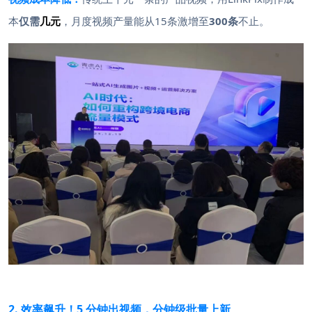
本
仅需
几元
，月度视频产量能从15条激增至
300条
不止。
2. 效率飙升！5 分钟出视频，分钟级批量上新