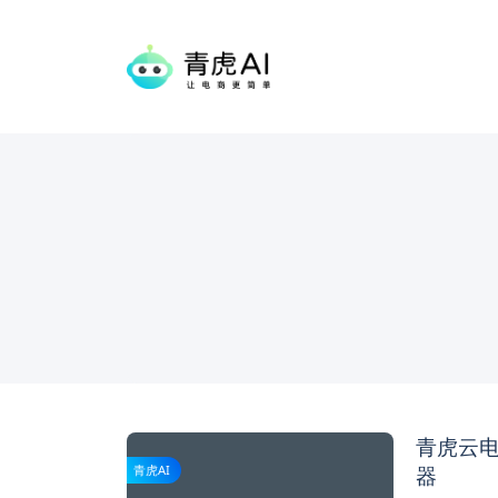
青虎云
器
青虎AI