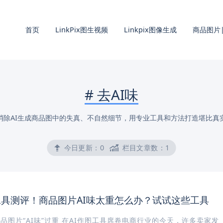
首页
LinkPix图生视频
Linkpix图像生成
商品图片|
#
去AI味
消除AI生成商品图中的失真、不自然细节，用专业工具和方法打造堪比真
今日更新：
0
栏目文章数：
1
工具测评！商品图片AI味太重怎么办？试试这些工具
品图片“AI味”过重 在AI作图工具席卷电商行业的今天，许多卖家发